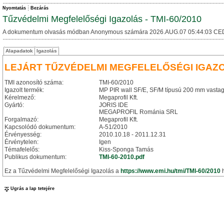
Nyomtatás
Bezárás
Tűzvédelmi Megfelelőségi Igazolás - TMI-60/2010
A dokumentum olvasás módban Anonymous számára 2026.AUG.07 05:44:03 CE
Alapadatok
Igazolás
LEJÁRT TŰZVÉDELMI MEGFELELŐSÉGI IGAZ
TMI azonosító száma:
TMI-60/2010
Igazolt termék:
MP PIR wall SF/E, SF/M típusú 200 mm vastag
Kérelmező:
Megaprofil Kft.
Gyártó:
JORIS IDE
MEGAPROFIL Románia SRL
Forgalmazó:
Megaprofil Kft.
Kapcsolódó dokumentum:
A-51/2010
Érvényesség:
2010.10.18 - 2011.12.31
Érvénytelen:
Igen
Témafelelős:
Kiss-Sponga Tamás
Publikus dokumentum:
TMI-60-2010.pdf
Ez a Tűzvédelmi Megfelelőségi Igazolás a
https://www.emi.hu/tmi/TMI-60/2010
h
Ugrás a lap tetejére