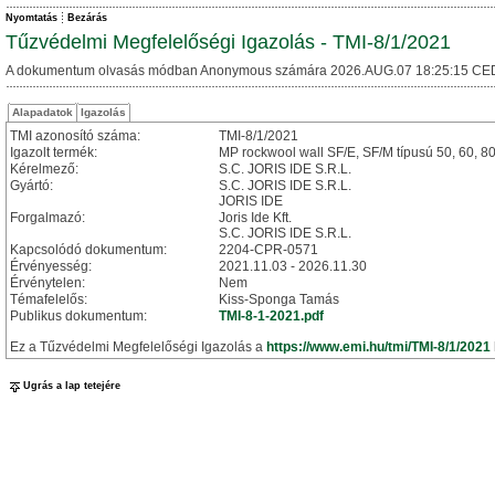
Nyomtatás
Bezárás
Tűzvédelmi Megfelelőségi Igazolás - TMI-8/1/2021
A dokumentum olvasás módban Anonymous számára 2026.AUG.07 18:25:15 CE
Alapadatok
Igazolás
TMI azonosító száma:
TMI-8/1/2021
Igazolt termék:
MP rockwool wall SF/E, SF/M típusú 50, 60, 
Kérelmező:
S.C. JORIS IDE S.R.L.
Gyártó:
S.C. JORIS IDE S.R.L.
JORIS IDE
Forgalmazó:
Joris Ide Kft.
S.C. JORIS IDE S.R.L.
Kapcsolódó dokumentum:
2204-CPR-0571
Érvényesség:
2021.11.03 - 2026.11.30
Érvénytelen:
Nem
Témafelelős:
Kiss-Sponga Tamás
Publikus dokumentum:
TMI-8-1-2021.pdf
Ez a Tűzvédelmi Megfelelőségi Igazolás a
https://www.emi.hu/tmi/TMI-8/1/2021
Ugrás a lap tetejére