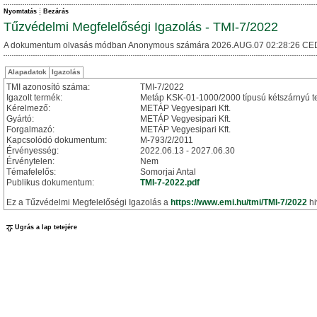
Nyomtatás
Bezárás
Tűzvédelmi Megfelelőségi Igazolás - TMI-7/2022
A dokumentum olvasás módban Anonymous számára 2026.AUG.07 02:28:26 CE
Alapadatok
Igazolás
TMI azonosító száma:
TMI-7/2022
Igazolt termék:
Metáp KSK-01-1000/2000 típusú kétszárnyú t
Kérelmező:
METÁP Vegyesipari Kft.
Gyártó:
METÁP Vegyesipari Kft.
Forgalmazó:
METÁP Vegyesipari Kft.
Kapcsolódó dokumentum:
M-793/2/2011
Érvényesség:
2022.06.13 - 2027.06.30
Érvénytelen:
Nem
Témafelelős:
Somorjai Antal
Publikus dokumentum:
TMI-7-2022.pdf
Ez a Tűzvédelmi Megfelelőségi Igazolás a
https://www.emi.hu/tmi/TMI-7/2022
hi
Ugrás a lap tetejére