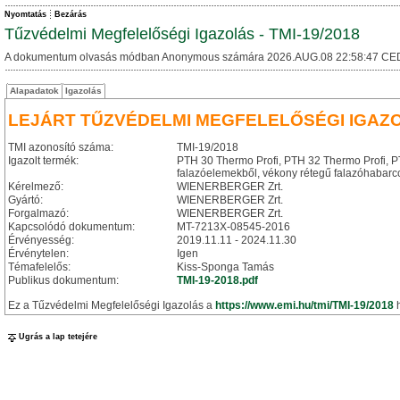
Nyomtatás
Bezárás
Tűzvédelmi Megfelelőségi Igazolás - TMI-19/2018
A dokumentum olvasás módban Anonymous számára 2026.AUG.08 22:58:47 CE
Alapadatok
Igazolás
LEJÁRT TŰZVÉDELMI MEGFELELŐSÉGI IGAZ
TMI azonosító száma:
TMI-19/2018
Igazolt termék:
PTH 30 Thermo Profi, PTH 32 Thermo Profi, PT
falazóelemekből, vékony rétegű falazóhabarcc
Kérelmező:
WIENERBERGER Zrt.
Gyártó:
WIENERBERGER Zrt.
Forgalmazó:
WIENERBERGER Zrt.
Kapcsolódó dokumentum:
MT-7213X-08545-2016
Érvényesség:
2019.11.11 - 2024.11.30
Érvénytelen:
Igen
Témafelelős:
Kiss-Sponga Tamás
Publikus dokumentum:
TMI-19-2018.pdf
Ez a Tűzvédelmi Megfelelőségi Igazolás a
https://www.emi.hu/tmi/TMI-19/2018
h
Ugrás a lap tetejére