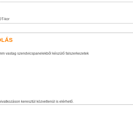
DT-kor
OLÁS
mm vastag szendvicspanelekből készülő falszerkezetek
ivatkozáson keresztül közvetlenül is elérhető.