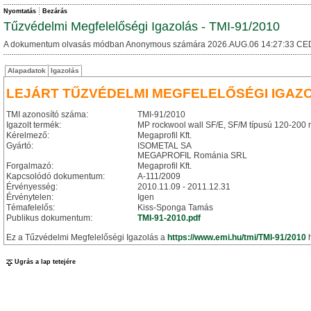
Nyomtatás
Bezárás
Tűzvédelmi Megfelelőségi Igazolás - TMI-91/2010
A dokumentum olvasás módban Anonymous számára 2026.AUG.06 14:27:33 CE
Alapadatok
Igazolás
LEJÁRT TŰZVÉDELMI MEGFELELŐSÉGI IGAZ
TMI azonosító száma:
TMI-91/2010
Igazolt termék:
MP rockwool wall SF/E, SF/M típusú 120-200 
Kérelmező:
Megaprofil Kft.
Gyártó:
ISOMETAL SA
MEGAPROFIL Románia SRL
Forgalmazó:
Megaprofil Kft.
Kapcsolódó dokumentum:
A-111/2009
Érvényesség:
2010.11.09 - 2011.12.31
Érvénytelen:
Igen
Témafelelős:
Kiss-Sponga Tamás
Publikus dokumentum:
TMI-91-2010.pdf
Ez a Tűzvédelmi Megfelelőségi Igazolás a
https://www.emi.hu/tmi/TMI-91/2010
h
Ugrás a lap tetejére