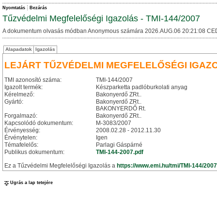
Nyomtatás
Bezárás
Tűzvédelmi Megfelelőségi Igazolás - TMI-144/2007
A dokumentum olvasás módban Anonymous számára 2026.AUG.06 20:21:08 CE
Alapadatok
Igazolás
LEJÁRT TŰZVÉDELMI MEGFELELŐSÉGI IGAZ
TMI azonosító száma:
TMI-144/2007
Igazolt termék:
Készparketta padlóburkolati anyag
Kérelmező:
Bakonyerdő ZRt..
Gyártó:
Bakonyerdő ZRt..
BAKONYERDŐ Rt.
Forgalmazó:
Bakonyerdő ZRt..
Kapcsolódó dokumentum:
M-3083/2007
Érvényesség:
2008.02.28 - 2012.11.30
Érvénytelen:
Igen
Témafelelős:
Parlagi Gáspárné
Publikus dokumentum:
TMI-144-2007.pdf
Ez a Tűzvédelmi Megfelelőségi Igazolás a
https://www.emi.hu/tmi/TMI-144/2007
Ugrás a lap tetejére