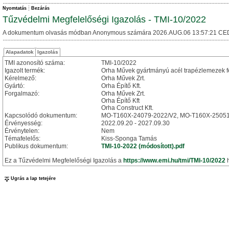
Nyomtatás
Bezárás
Tűzvédelmi Megfelelőségi Igazolás - TMI-10/2022
A dokumentum olvasás módban Anonymous számára 2026.AUG.06 13:57:21 CE
Alapadatok
Igazolás
TMI azonosító száma:
TMI-10/2022
Igazolt termék:
Orha Művek gyártmányú acél trapézlemezek fel
Kérelmező:
Orha Művek Zrt.
Gyártó:
Orha Építő Kft.
Forgalmazó:
Orha Művek Zrt.
Orha Építő Kft
Orha Construct Kft.
Kapcsolódó dokumentum:
MO-T160X-24079-2022/V2, MO-T160X-25051
Érvényesség:
2022.09.20 - 2027.09.30
Érvénytelen:
Nem
Témafelelős:
Kiss-Sponga Tamás
Publikus dokumentum:
TMI-10-2022 (módosított).pdf
Ez a Tűzvédelmi Megfelelőségi Igazolás a
https://www.emi.hu/tmi/TMI-10/2022
h
Ugrás a lap tetejére