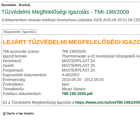
Nyomtatás
Bezárás
Tűzvédelmi Megfelelőségi Igazolás - TMI-198/2009
A dokumentum olvasás módban Anonymous számára 2026.AUG.06 20:51:56 CE
Alapadatok
Igazolás
LEJÁRT TŰZVÉDELMI MEGFELELŐSÉGI IGAZ
TMI azonosító száma:
TMI-198/2009
Igazolt termék:
Thermomaster a-02 homlokzati hőszigetelő r
Kérelmező:
MASTERPLAST Zrt.
Gyártó:
MASTERPLAST Zrt.
Forgalmazó:
MASTERPLAST Zrt.
Kapcsolódó dokumentum:
A-80/2007
Érvényesség:
2010.09.20 - 2012.09.05
Érvénytelen:
Igen
Témafelelős:
Mezei Sándor
Publikus dokumentum:
TMI-198-2009.pdf
Ez a Tűzvédelmi Megfelelőségi Igazolás a
https://www.emi.hu/tmi/TMI-198/2009
Ugrás a lap tetejére