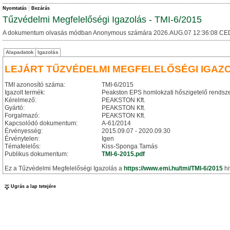
Nyomtatás
Bezárás
Tűzvédelmi Megfelelőségi Igazolás - TMI-6/2015
A dokumentum olvasás módban Anonymous számára 2026.AUG.07 12:36:08 CE
Alapadatok
Igazolás
LEJÁRT TŰZVÉDELMI MEGFELELŐSÉGI IGAZ
TMI azonosító száma:
TMI-6/2015
Igazolt termék:
Peakston EPS homlokzati hőszigetelő rendsz
Kérelmező:
PEAKSTON Kft.
Gyártó:
PEAKSTON Kft.
Forgalmazó:
PEAKSTON Kft.
Kapcsolódó dokumentum:
A-61/2014
Érvényesség:
2015.09.07 - 2020.09.30
Érvénytelen:
Igen
Témafelelős:
Kiss-Sponga Tamás
Publikus dokumentum:
TMI-6-2015.pdf
Ez a Tűzvédelmi Megfelelőségi Igazolás a
https://www.emi.hu/tmi/TMI-6/2015
hi
Ugrás a lap tetejére