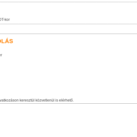
DT-kor
OLÁS
er
vatkozáson keresztül közvetlenül is elérhető.