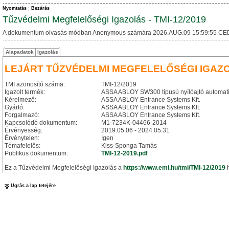
Nyomtatás
Bezárás
Tűzvédelmi Megfelelőségi Igazolás - TMI-12/2019
A dokumentum olvasás módban Anonymous számára 2026.AUG.09 15:59:55 CE
Alapadatok
Igazolás
LEJÁRT TŰZVÉDELMI MEGFELELŐSÉGI IGAZ
TMI azonosító száma:
TMI-12/2019
Igazolt termék:
ASSA ABLOY SW300 típusú nyílóajtó automat
Kérelmező:
ASSA ABLOY Entrance Systems Kft.
Gyártó:
ASSA ABLOY Entrance Systems Kft.
Forgalmazó:
ASSA ABLOY Entrance Systems Kft.
Kapcsolódó dokumentum:
M1-7234K-04466-2014
Érvényesség:
2019.05.06 - 2024.05.31
Érvénytelen:
Igen
Témafelelős:
Kiss-Sponga Tamás
Publikus dokumentum:
TMI-12-2019.pdf
Ez a Tűzvédelmi Megfelelőségi Igazolás a
https://www.emi.hu/tmi/TMI-12/2019
h
Ugrás a lap tetejére