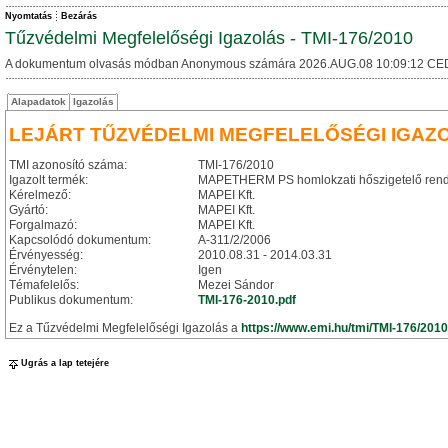
Nyomtatás
Bezárás
Tűzvédelmi Megfelelőségi Igazolás - TMI-176/2010
A dokumentum olvasás módban Anonymous számára 2026.AUG.08 10:09:12 CE
Alapadatok
Igazolás
LEJÁRT TŰZVÉDELMI MEGFELELŐSÉGI IGAZ
TMI azonosító száma:
TMI-176/2010
Igazolt termék:
MAPETHERM PS homlokzati hőszigetelő rend
Kérelmező:
MAPEI Kft.
Gyártó:
MAPEI Kft.
Forgalmazó:
MAPEI Kft.
Kapcsolódó dokumentum:
A-311/2/2006
Érvényesség:
2010.08.31 - 2014.03.31
Érvénytelen:
Igen
Témafelelős:
Mezei Sándor
Publikus dokumentum:
TMI-176-2010.pdf
Ez a Tűzvédelmi Megfelelőségi Igazolás a
https://www.emi.hu/tmi/TMI-176/2010
Ugrás a lap tetejére