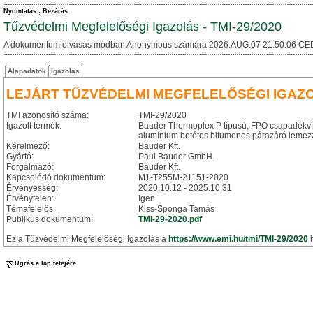
Nyomtatás
Bezárás
Tűzvédelmi Megfelelőségi Igazolás - TMI-29/2020
A dokumentum olvasás módban Anonymous számára 2026.AUG.07 21:50:06 CE
Alapadatok
Igazolás
LEJÁRT TŰZVÉDELMI MEGFELELŐSÉGI IGAZ
TMI azonosító száma:
TMI-29/2020
Igazolt termék:
Bauder Thermoplex P típusú, FPO csapadékvíz
alumínium betétes bitumenes párazáró lemezzel
Kérelmező:
Bauder Kft.
Gyártó:
Paul Bauder GmbH.
Forgalmazó:
Bauder Kft.
Kapcsolódó dokumentum:
M1-T255M-21151-2020
Érvényesség:
2020.10.12 - 2025.10.31
Érvénytelen:
Igen
Témafelelős:
Kiss-Sponga Tamás
Publikus dokumentum:
TMI-29-2020.pdf
Ez a Tűzvédelmi Megfelelőségi Igazolás a
https://www.emi.hu/tmi/TMI-29/2020
h
Ugrás a lap tetejére