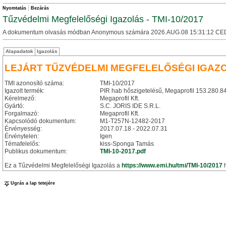
Nyomtatás
Bezárás
Tűzvédelmi Megfelelőségi Igazolás - TMI-10/2017
A dokumentum olvasás módban Anonymous számára 2026.AUG.08 15:31:12 CE
Alapadatok
Igazolás
LEJÁRT TŰZVÉDELMI MEGFELELŐSÉGI IGAZ
TMI azonosító száma:
TMI-10/2017
Igazolt termék:
PIR hab hőszigetelésű, Megaprofil 153.280.84
Kérelmező:
Megaprofil Kft.
Gyártó:
S.C. JORIS IDE S.R.L.
Forgalmazó:
Megaprofil Kft.
Kapcsolódó dokumentum:
M1-T257N-12482-2017
Érvényesség:
2017.07.18 - 2022.07.31
Érvénytelen:
Igen
Témafelelős:
kiss-Sponga Tamás
Publikus dokumentum:
TMI-10-2017.pdf
Ez a Tűzvédelmi Megfelelőségi Igazolás a
https://www.emi.hu/tmi/TMI-10/2017
h
Ugrás a lap tetejére