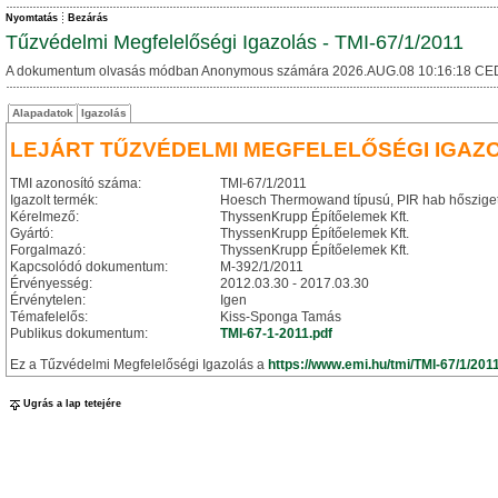
Nyomtatás
Bezárás
Tűzvédelmi Megfelelőségi Igazolás - TMI-67/1/2011
A dokumentum olvasás módban Anonymous számára 2026.AUG.08 10:16:18 CE
Alapadatok
Igazolás
LEJÁRT TŰZVÉDELMI MEGFELELŐSÉGI IGAZ
TMI azonosító száma:
TMI-67/1/2011
Igazolt termék:
Hoesch Thermowand típusú, PIR hab hősziget
Kérelmező:
ThyssenKrupp Építőelemek Kft.
Gyártó:
ThyssenKrupp Építőelemek Kft.
Forgalmazó:
ThyssenKrupp Építőelemek Kft.
Kapcsolódó dokumentum:
M-392/1/2011
Érvényesség:
2012.03.30 - 2017.03.30
Érvénytelen:
Igen
Témafelelős:
Kiss-Sponga Tamás
Publikus dokumentum:
TMI-67-1-2011.pdf
Ez a Tűzvédelmi Megfelelőségi Igazolás a
https://www.emi.hu/tmi/TMI-67/1/201
Ugrás a lap tetejére