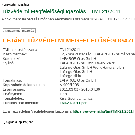
Nyomtatás
Bezárás
Tűzvédelmi Megfelelőségi Igazolás - TMI-21/2011
A dokumentum olvasás módban Anonymous számára 2026.AUG.08 17:33:54 CE
Alapadatok
Igazolás
LEJÁRT TŰZVÉDELMI MEGFELELŐSÉGI IGAZ
TMI azonosító száma:
TMI-21/2011
Igazolt termék:
12,5 mm vastagságú LAFARGE Gips márkanevű g
Kérelmező:
LAFARGE Gips GmbH
Gyártó:
LAFARGE Gips GmbH Werk Peitz
Lafarge Gips GmbH Werk Hartershofen
Lafarge Gips GmbH
Lafarge Nida
Forgalmazó:
LAFARGE Gips GmbH
Kapcsolódó dokumentum:
A-909/1996
Érvényesség:
2011.03.02 - 2015.04.30
Érvénytelen:
Igen
Témafelelős:
Kiss-Sponga Tamás
Publikus dokumentum:
TMI-21-2011.pdf
Ez a Tűzvédelmi Megfelelőségi Igazolás a
https://www.emi.hu/tmi/TMI-21/2011
h
Ugrás a lap tetejére