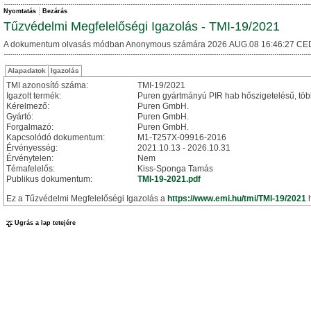
Nyomtatás
Bezárás
Tűzvédelmi Megfelelőségi Igazolás - TMI-19/2021
A dokumentum olvasás módban Anonymous számára 2026.AUG.08 16:46:27 CE
Alapadatok
Igazolás
TMI azonosító száma:
TMI-19/2021
Igazolt termék:
Puren gyártmányú PIR hab hőszigetelésű, több
Kérelmező:
Puren GmbH.
Gyártó:
Puren GmbH.
Forgalmazó:
Puren GmbH.
Kapcsolódó dokumentum:
M1-T257X-09916-2016
Érvényesség:
2021.10.13 - 2026.10.31
Érvénytelen:
Nem
Témafelelős:
Kiss-Sponga Tamás
Publikus dokumentum:
TMI-19-2021.pdf
Ez a Tűzvédelmi Megfelelőségi Igazolás a
https://www.emi.hu/tmi/TMI-19/2021
h
Ugrás a lap tetejére