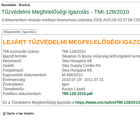
Nyomtatás
Bezárás
Tűzvédelmi Megfelelőségi Igazolás - TMI-128/2010
A dokumentum olvasás módban Anonymous számára 2026.AUG.06 03:37:06 CE
Alapadatok
Igazolás
LEJÁRT TŰZVÉDELMI MEGFELELŐSÉGI IGAZ
TMI azonosító száma:
TMI-128/2010
Igazolt termék:
Sikaplan G típusú műanyag tetőszigetelő lem
Kérelmező:
Sika Hungária Kft.
Gyártó:
Sika Supply Center AG
Forgalmazó:
Sika Hungária Kft.
Kapcsolódó dokumentum:
M-498/2010
Érvényesség:
2010.07.19 - 2011.07.31
Érvénytelen:
Igen
Témafelelős:
Kocsis László
Publikus dokumentum:
TMI-128-2010.pdf
Ez a Tűzvédelmi Megfelelőségi Igazolás a
https://www.emi.hu/tmi/TMI-128/2010
Ugrás a lap tetejére