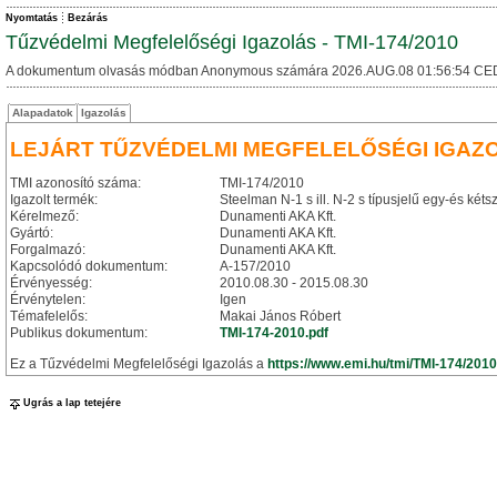
Nyomtatás
Bezárás
Tűzvédelmi Megfelelőségi Igazolás - TMI-174/2010
A dokumentum olvasás módban Anonymous számára 2026.AUG.08 01:56:54 CE
Alapadatok
Igazolás
LEJÁRT TŰZVÉDELMI MEGFELELŐSÉGI IGAZ
TMI azonosító száma:
TMI-174/2010
Igazolt termék:
Steelman N-1 s ill. N-2 s típusjelű egy-és kéts
Kérelmező:
Dunamenti AKA Kft.
Gyártó:
Dunamenti AKA Kft.
Forgalmazó:
Dunamenti AKA Kft.
Kapcsolódó dokumentum:
A-157/2010
Érvényesség:
2010.08.30 - 2015.08.30
Érvénytelen:
Igen
Témafelelős:
Makai János Róbert
Publikus dokumentum:
TMI-174-2010.pdf
Ez a Tűzvédelmi Megfelelőségi Igazolás a
https://www.emi.hu/tmi/TMI-174/2010
Ugrás a lap tetejére