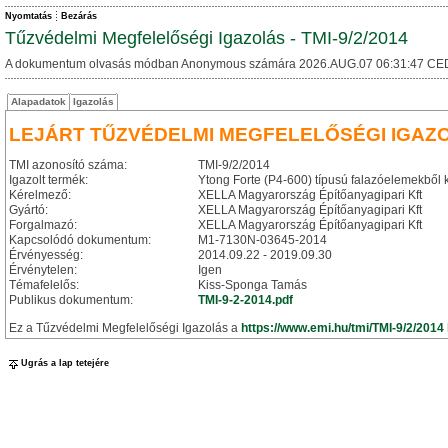
Nyomtatás
Bezárás
Tűzvédelmi Megfelelőségi Igazolás - TMI-9/2/2014
A dokumentum olvasás módban Anonymous számára 2026.AUG.07 06:31:47 CE
Alapadatok
Igazolás
LEJÁRT TŰZVÉDELMI MEGFELELŐSÉGI IGAZ
TMI azonosító száma:
TMI-9/2/2014
Igazolt termék:
Ytong Forte (P4-600) típusú falazóelemekből 
Kérelmező:
XELLA Magyarország Építőanyagipari Kft
Gyártó:
XELLA Magyarország Építőanyagipari Kft
Forgalmazó:
XELLA Magyarország Építőanyagipari Kft
Kapcsolódó dokumentum:
M1-7130N-03645-2014
Érvényesség:
2014.09.22 - 2019.09.30
Érvénytelen:
Igen
Témafelelős:
Kiss-Sponga Tamás
Publikus dokumentum:
TMI-9-2-2014.pdf
Ez a Tűzvédelmi Megfelelőségi Igazolás a
https://www.emi.hu/tmi/TMI-9/2/2014
Ugrás a lap tetejére