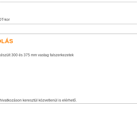
DT-kor
OLÁS
készült 300 és 375 mm vastag falszerkezetek
hivatkozáson keresztül közvetlenül is elérhető.