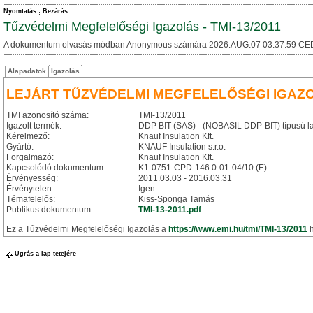
Nyomtatás
Bezárás
Tűzvédelmi Megfelelőségi Igazolás - TMI-13/2011
A dokumentum olvasás módban Anonymous számára 2026.AUG.07 03:37:59 CE
Alapadatok
Igazolás
LEJÁRT TŰZVÉDELMI MEGFELELŐSÉGI IGAZ
TMI azonosító száma:
TMI-13/2011
Igazolt termék:
DDP BIT (SAS) - (NOBASIL DDP-BIT) típusú la
Kérelmező:
Knauf Insulation Kft.
Gyártó:
KNAUF Insulation s.r.o.
Forgalmazó:
Knauf Insulation Kft.
Kapcsolódó dokumentum:
K1-0751-CPD-146.0-01-04/10 (E)
Érvényesség:
2011.03.03 - 2016.03.31
Érvénytelen:
Igen
Témafelelős:
Kiss-Sponga Tamás
Publikus dokumentum:
TMI-13-2011.pdf
Ez a Tűzvédelmi Megfelelőségi Igazolás a
https://www.emi.hu/tmi/TMI-13/2011
h
Ugrás a lap tetejére