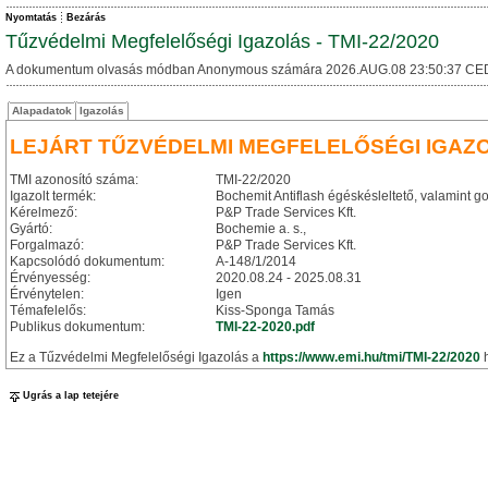
Nyomtatás
Bezárás
Tűzvédelmi Megfelelőségi Igazolás - TMI-22/2020
A dokumentum olvasás módban Anonymous számára 2026.AUG.08 23:50:37 CE
Alapadatok
Igazolás
LEJÁRT TŰZVÉDELMI MEGFELELŐSÉGI IGAZ
TMI azonosító száma:
TMI-22/2020
Igazolt termék:
Bochemit Antiflash égéskésleltető, valamint g
Kérelmező:
P&P Trade Services Kft.
Gyártó:
Bochemie a. s.,
Forgalmazó:
P&P Trade Services Kft.
Kapcsolódó dokumentum:
A-148/1/2014
Érvényesség:
2020.08.24 - 2025.08.31
Érvénytelen:
Igen
Témafelelős:
Kiss-Sponga Tamás
Publikus dokumentum:
TMI-22-2020.pdf
Ez a Tűzvédelmi Megfelelőségi Igazolás a
https://www.emi.hu/tmi/TMI-22/2020
h
Ugrás a lap tetejére