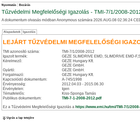
Nyomtatás
Bezárás
Tűzvédelmi Megfelelőségi Igazolás - TMI-7/1/2008-201
A dokumentum olvasás módban Anonymous számára 2026.AUG.08 02:36:24 CE
Alapadatok
Igazolás
LEJÁRT TŰZVÉDELMI MEGFELELŐSÉGI IGAZ
TMI azonosító száma:
TMI-7/1/2008-2012
Igazolt termék:
GEZE SLIMDRIVE EMD, SLIMDRIVE EMD-F,SLI
Kérelmező:
GEZE Hungary Kft.
GEZE GmbH.
Gyártó:
GEZE GmbH.
Forgalmazó:
GEZE Hungary Kft.
Kapcsolódó dokumentum:
A-745/1998
Érvényesség:
2012.04.03 - 2015.06.30
Érvénytelen:
Igen
Témafelelős:
Kiss-Sponga Tamás
Publikus dokumentum:
TMI-7-1-2008-2012.pdf
Ez a Tűzvédelmi Megfelelőségi Igazolás a
https://www.emi.hu/tmi/TMI-7/1/2008
Ugrás a lap tetejére