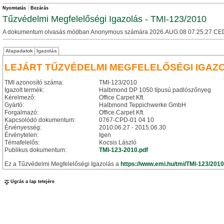
Nyomtatás
Bezárás
Tűzvédelmi Megfelelőségi Igazolás - TMI-123/2010
A dokumentum olvasás módban Anonymous számára 2026.AUG.08 07:25:27 CE
Alapadatok
Igazolás
LEJÁRT TŰZVÉDELMI MEGFELELŐSÉGI IGAZ
TMI azonosító száma:
TMI-123/2010
Igazolt termék:
Halbmond DP 1050 típusú padlószőnyeg
Kérelmező:
Office Carpet Kft.
Gyártó:
Halbmond Teppichwerke GmbH
Forgalmazó:
Office Carpet Kft.
Kapcsolódó dokumentum:
0767-CPD-01 04 10
Érvényesség:
2010.06.27 - 2015.06.30
Érvénytelen:
Igen
Témafelelős:
Kocsis László
Publikus dokumentum:
TMI-123-2010.pdf
Ez a Tűzvédelmi Megfelelőségi Igazolás a
https://www.emi.hu/tmi/TMI-123/2010
Ugrás a lap tetejére