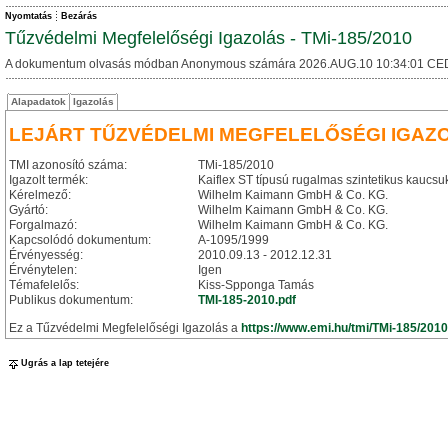
Nyomtatás
Bezárás
Tűzvédelmi Megfelelőségi Igazolás - TMi-185/2010
A dokumentum olvasás módban Anonymous számára 2026.AUG.10 10:34:01 CE
Alapadatok
Igazolás
LEJÁRT TŰZVÉDELMI MEGFELELŐSÉGI IGAZ
TMI azonosító száma:
TMi-185/2010
Igazolt termék:
Kaiflex ST típusú rugalmas szintetikus kaucsu
Kérelmező:
Wilhelm Kaimann GmbH & Co. KG.
Gyártó:
Wilhelm Kaimann GmbH & Co. KG.
Forgalmazó:
Wilhelm Kaimann GmbH & Co. KG.
Kapcsolódó dokumentum:
A-1095/1999
Érvényesség:
2010.09.13 - 2012.12.31
Érvénytelen:
Igen
Témafelelős:
Kiss-Spponga Tamás
Publikus dokumentum:
TMI-185-2010.pdf
Ez a Tűzvédelmi Megfelelőségi Igazolás a
https://www.emi.hu/tmi/TMi-185/2010
Ugrás a lap tetejére