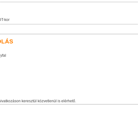
T-kor
OLÁS
yfal
ivatkozáson keresztül közvetlenül is elérhető.