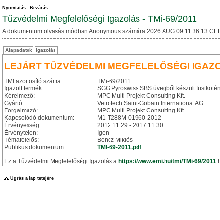
Nyomtatás
Bezárás
Tűzvédelmi Megfelelőségi Igazolás - TMi-69/2011
A dokumentum olvasás módban Anonymous számára 2026.AUG.09 11:36:13 CED
Alapadatok
Igazolás
LEJÁRT TŰZVÉDELMI MEGFELELŐSÉGI IGAZ
TMI azonosító száma:
TMi-69/2011
Igazolt termék:
SGG Pyroswiss SBS üvegből készült füstkötén
Kérelmező:
MPC Multi Projekt Consulting Kft.
Gyártó:
Vetrotech Saint-Gobain International AG
Forgalmazó:
MPC Multi Projekt Consulting Kft.
Kapcsolódó dokumentum:
M1-T288M-01960-2012
Érvényesség:
2012.11.29 - 2017.11.30
Érvénytelen:
Igen
Témafelelős:
Bencz Miklós
Publikus dokumentum:
TMI-69-2011.pdf
Ez a Tűzvédelmi Megfelelőségi Igazolás a
https://www.emi.hu/tmi/TMi-69/2011
h
Ugrás a lap tetejére