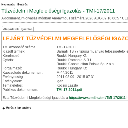
Nyomtatás
Bezárás
Tűzvédelmi Megfelelőségi Igazolás - TMI-17/2011
A dokumentum olvasás módban Anonymous számára 2026.AUG.09 10:06:57 CE
Alapadatok
Igazolás
LEJÁRT TŰZVÉDELMI MEGFELELŐSÉGI IGAZ
TMI azonosító száma:
TMI-17/2011
Igazolt termék:
Sarnafil TS 77 típusú műanyag tetőszigetelő 
Kérelmező:
Ruukki Hungary Kft
Gyártó:
Ruukki Romania S.R.L.
Ruukki Construction Polska Sp. z.o.o.
Forgalmazó:
Ruukki Hungary Kft
Kapcsolódó dokumentum:
M-44/2011
Érvényesség:
2011.03.09 - 2015.07.31
Érvénytelen:
Igen
Témafelelős:
Kocsis László
Publikus dokumentum:
TMI-17-2011.pdf
Ez a Tűzvédelmi Megfelelőségi Igazolás a
https://www.emi.hu/tmi/TMI-17/2011
h
Ugrás a lap tetejére