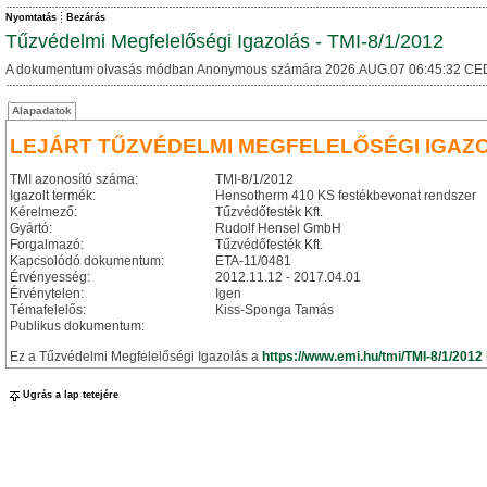
Nyomtatás
Bezárás
Tűzvédelmi Megfelelőségi Igazolás - TMI-8/1/2012
A dokumentum olvasás módban Anonymous számára 2026.AUG.07 06:45:32 CE
Alapadatok
LEJÁRT TŰZVÉDELMI MEGFELELŐSÉGI IGAZ
TMI azonosító száma:
TMI-8/1/2012
Igazolt termék:
Hensotherm 410 KS festékbevonat rendszer
Kérelmező:
Tűzvédőfesték Kft.
Gyártó:
Rudolf Hensel GmbH
Forgalmazó:
Tűzvédőfesték Kft.
Kapcsolódó dokumentum:
ETA-11/0481
Érvényesség:
2012.11.12 - 2017.04.01
Érvénytelen:
Igen
Témafelelős:
Kiss-Sponga Tamás
Publikus dokumentum:
Ez a Tűzvédelmi Megfelelőségi Igazolás a
https://www.emi.hu/tmi/TMI-8/1/2012
Ugrás a lap tetejére