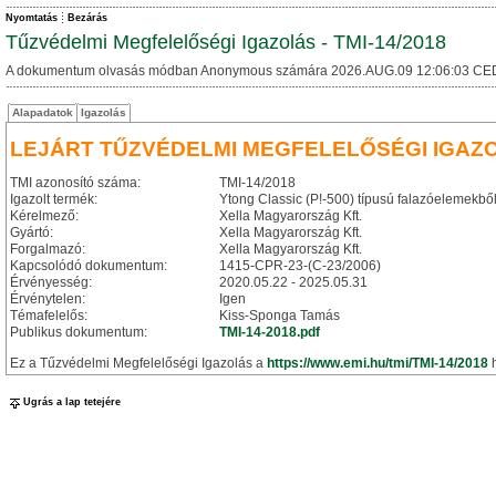
Nyomtatás
Bezárás
Tűzvédelmi Megfelelőségi Igazolás - TMI-14/2018
A dokumentum olvasás módban Anonymous számára 2026.AUG.09 12:06:03 CE
Alapadatok
Igazolás
LEJÁRT TŰZVÉDELMI MEGFELELŐSÉGI IGAZ
TMI azonosító száma:
TMI-14/2018
Igazolt termék:
Ytong Classic (P!-500) típusú falazóelemekből
Kérelmező:
Xella Magyarország Kft.
Gyártó:
Xella Magyarország Kft.
Forgalmazó:
Xella Magyarország Kft.
Kapcsolódó dokumentum:
1415-CPR-23-(C-23/2006)
Érvényesség:
2020.05.22 - 2025.05.31
Érvénytelen:
Igen
Témafelelős:
Kiss-Sponga Tamás
Publikus dokumentum:
TMI-14-2018.pdf
Ez a Tűzvédelmi Megfelelőségi Igazolás a
https://www.emi.hu/tmi/TMI-14/2018
h
Ugrás a lap tetejére