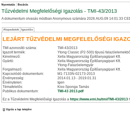
Nyomtatás
Bezárás
Tűzvédelmi Megfelelőségi Igazolás - TMI-43/2013
A dokumentum olvasás módban Anonymous számára 2026.AUG.09 14:01:33 CE
Alapadatok
Igazolás
LEJÁRT TŰZVÉDELMI MEGFELELŐSÉGI IGAZ
TMI azonosító száma:
TMI-43/2013
Igazolt termék:
Ytong Classic (P2-500) típusú falazóelemekbő
Kérelmező:
Xella Magyarország Építőanyagipari Kft.
Gyártó:
Xella Magyarország Építőanyagipari Kft.
Ytong-Falazóelemgyár
Forgalmazó:
Xella Magyarország Építőanyagipari Kft.
Kapcsolódó dokumentum:
M1-7133N-02173-2013
Érvényesség:
2014.01.13 - 2019.01.31
Érvénytelen:
Igen
Témafelelős:
Kiss-Sponga Tamás
Publikus dokumentum:
TMI-43 2013.pdf
Ez a Tűzvédelmi Megfelelőségi Igazolás a
https://www.emi.hu/tmi/TMI-43/2013
h
Ugrás a lap tetejére