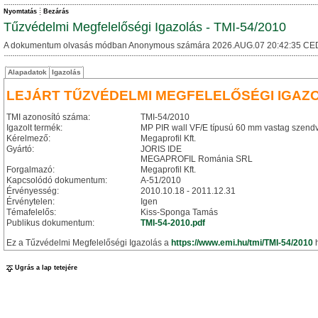
Nyomtatás
Bezárás
Tűzvédelmi Megfelelőségi Igazolás - TMI-54/2010
A dokumentum olvasás módban Anonymous számára 2026.AUG.07 20:42:35 CE
Alapadatok
Igazolás
LEJÁRT TŰZVÉDELMI MEGFELELŐSÉGI IGAZ
TMI azonosító száma:
TMI-54/2010
Igazolt termék:
MP PIR wall VF/E típusú 60 mm vastag szendv
Kérelmező:
Megaprofil Kft.
Gyártó:
JORIS IDE
MEGAPROFIL Románia SRL
Forgalmazó:
Megaprofil Kft.
Kapcsolódó dokumentum:
A-51/2010
Érvényesség:
2010.10.18 - 2011.12.31
Érvénytelen:
Igen
Témafelelős:
Kiss-Sponga Tamás
Publikus dokumentum:
TMI-54-2010.pdf
Ez a Tűzvédelmi Megfelelőségi Igazolás a
https://www.emi.hu/tmi/TMI-54/2010
h
Ugrás a lap tetejére