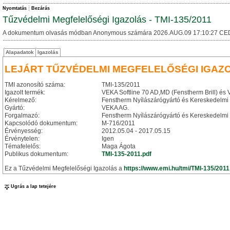
Nyomtatás
Bezárás
Tűzvédelmi Megfelelőségi Igazolás - TMI-135/2011
A dokumentum olvasás módban Anonymous számára 2026.AUG.09 17:10:27 CE
Alapadatok
Igazolás
LEJÁRT TŰZVÉDELMI MEGFELELŐSÉGI IGAZ
TMI azonosító száma:
TMI-135/2011
Igazolt termék:
VEKA Softline 70 AD,MD (Fenstherm Brill) é
Kérelmező:
Fenstherm Nyílászárógyártó és Kereskedelmi K
Gyártó:
VEKA AG.
Forgalmazó:
Fenstherm Nyílászárógyártó és Kereskedelmi K
Kapcsolódó dokumentum:
M-716/2011
Érvényesség:
2012.05.04 - 2017.05.15
Érvénytelen:
Igen
Témafelelős:
Maga Ágota
Publikus dokumentum:
TMI-135-2011.pdf
Ez a Tűzvédelmi Megfelelőségi Igazolás a
https://www.emi.hu/tmi/TMI-135/2011
Ugrás a lap tetejére