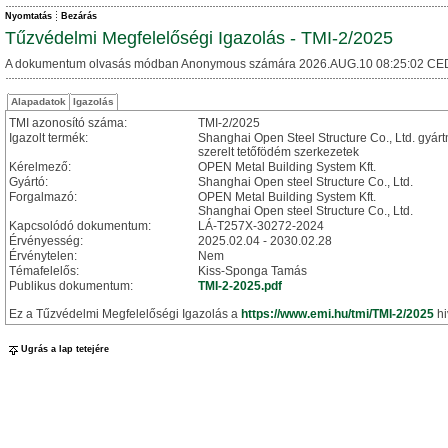
Nyomtatás
Bezárás
Tűzvédelmi Megfelelőségi Igazolás - TMI-2/2025
A dokumentum olvasás módban Anonymous számára 2026.AUG.10 08:25:02 CE
Alapadatok
Igazolás
TMI azonosító száma:
TMI-2/2025
Igazolt termék:
Shanghai Open Steel Structure Co., Ltd. gyár
szerelt tetőfödém szerkezetek
Kérelmező:
OPEN Metal Building System Kft.
Gyártó:
Shanghai Open steel Structure Co., Ltd.
Forgalmazó:
OPEN Metal Building System Kft.
Shanghai Open steel Structure Co., Ltd.
Kapcsolódó dokumentum:
LÁ-T257X-30272-2024
Érvényesség:
2025.02.04 - 2030.02.28
Érvénytelen:
Nem
Témafelelős:
Kiss-Sponga Tamás
Publikus dokumentum:
TMI-2-2025.pdf
Ez a Tűzvédelmi Megfelelőségi Igazolás a
https://www.emi.hu/tmi/TMI-2/2025
hi
Ugrás a lap tetejére