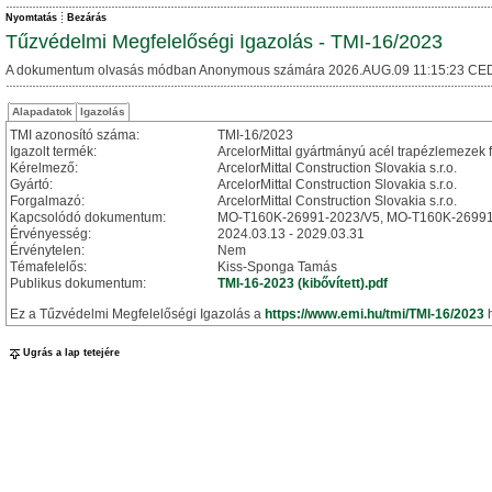
Nyomtatás
Bezárás
Tűzvédelmi Megfelelőségi Igazolás - TMI-16/2023
A dokumentum olvasás módban Anonymous számára 2026.AUG.09 11:15:23 CED
Alapadatok
Igazolás
TMI azonosító száma:
TMI-16/2023
Igazolt termék:
ArcelorMittal gyártmányú acél trapézlemezek 
Kérelmező:
ArcelorMittal Construction Slovakia s.r.o.
Gyártó:
ArcelorMittal Construction Slovakia s.r.o.
Forgalmazó:
ArcelorMittal Construction Slovakia s.r.o.
Kapcsolódó dokumentum:
MO-T160K-26991-2023/V5, MO-T160K-26991
Érvényesség:
2024.03.13 - 2029.03.31
Érvénytelen:
Nem
Témafelelős:
Kiss-Sponga Tamás
Publikus dokumentum:
TMI-16-2023 (kibővített).pdf
Ez a Tűzvédelmi Megfelelőségi Igazolás a
https://www.emi.hu/tmi/TMI-16/2023
h
Ugrás a lap tetejére