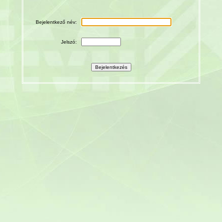
Bejelentkező név:
Jelszó: