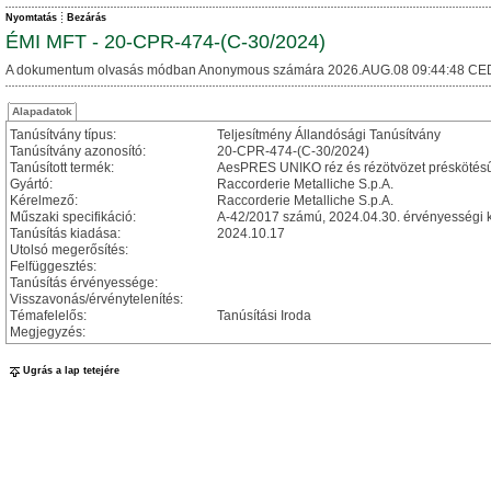
Nyomtatás
Bezárás
ÉMI MFT - 20-CPR-474-(C-30/2024)
A dokumentum olvasás módban Anonymous számára 2026.AUG.08 09:44:48 CE
Alapadatok
Tanúsítvány típus:
Teljesítmény Állandósági Tanúsítvány
Tanúsítvány azonosító:
20-CPR-474-(C-30/2024)
Tanúsított termék:
AesPRES UNIKO réz és rézötvözet préskötés
Gyártó:
Raccorderie Metalliche S.p.A.
Kérelmező:
Raccorderie Metalliche S.p.A.
Műszaki specifikáció:
A-42/2017 számú, 2024.04.30. érvényességi kez
Tanúsítás kiadása:
2024.10.17
Utolsó megerősítés:
Felfüggesztés:
Tanúsítás érvényessége:
Visszavonás/érvénytelenítés:
Témafelelős:
Tanúsítási Iroda
Megjegyzés:
Ugrás a lap tetejére