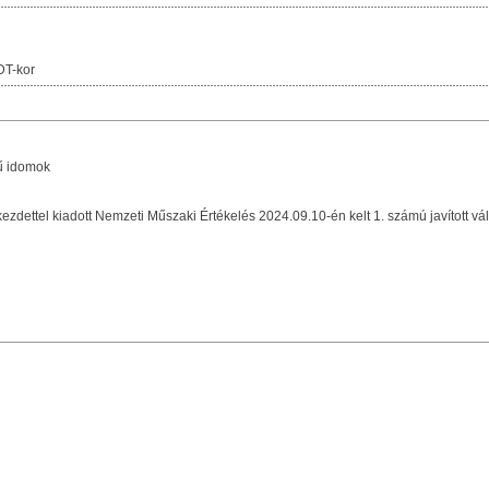
DT-kor
ű idomok
dettel kiadott Nemzeti Műszaki Értékelés 2024.09.10-én kelt 1. számú javított vál