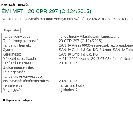
Nyomtatás
Bezárás
ÉMI MFT - 20-CPR-297-(C-124/2015)
A dokumentum olvasás módban Anonymous számára 2026.AUG.07 15:07:40 CE
Alapadatok
Tanúsítvány típus:
Teljesítmény Állandósági Tanúsítvány
Tanúsítvány azonosító:
20-CPR-297-(C-124/2015)
Tanúsított termék:
SANHA Press 6000-es sorozat: réz présidomo
Gyártó:
SANHA GmbH & Co. KG. / Üzem: SANHA Polsk
Kérelmező:
SANHA GmbH & Co. KG
Műszaki specifikáció:
A-214/2015 számú, 2017.07.03 dátumú Nemze
Tanúsítás kiadása:
2018.10.17
Utolsó megerősítés:
Felfüggesztés:
Tanúsítás érvényessége:
Visszavonás/érvénytelenítés:
2020.10.13
Témafelelős:
Tanúsítási Iroda
Megjegyzés:
Új kiadás: 2.
Ugrás a lap tetejére