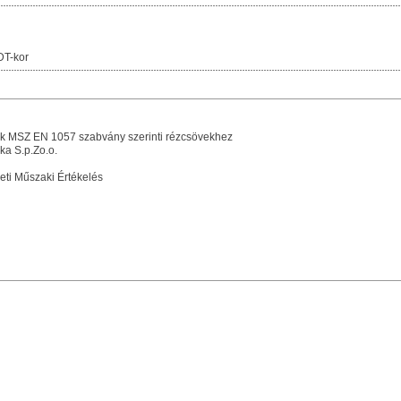
DT-kor
k MSZ EN 1057 szabvány szerinti rézcsövekhez
a S.p.Zo.o.
ti Műszaki Értékelés