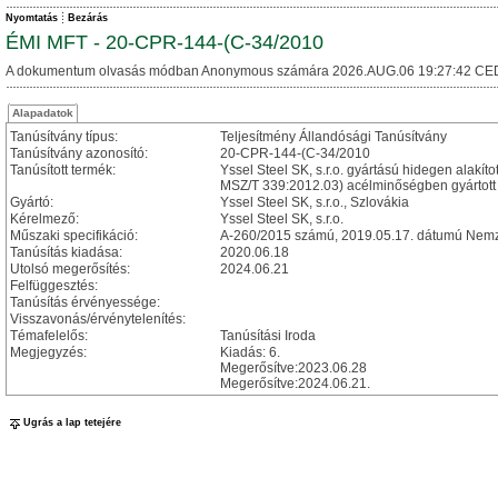
Nyomtatás
Bezárás
ÉMI MFT - 20-CPR-144-(C-34/2010
A dokumentum olvasás módban Anonymous számára 2026.AUG.06 19:27:42 CE
Alapadatok
Tanúsítvány típus:
Teljesítmény Állandósági Tanúsítvány
Tanúsítvány azonosító:
20-CPR-144-(C-34/2010
Tanúsított termék:
Yssel Steel SK, s.r.o. gyártású hidegen alakí
MSZ/T 339:2012.03) acélminőségben gyártott b
Gyártó:
Yssel Steel SK, s.r.o., Szlovákia
Kérelmező:
Yssel Steel SK, s.r.o.
Műszaki specifikáció:
A-260/2015 számú, 2019.05.17. dátumú Nemze
Tanúsítás kiadása:
2020.06.18
Utolsó megerősítés:
2024.06.21
Felfüggesztés:
Tanúsítás érvényessége:
Visszavonás/érvénytelenítés:
Témafelelős:
Tanúsítási Iroda
Megjegyzés:
Kiadás: 6.
Megerősítve:2023.06.28
Megerősítve:2024.06.21.
Ugrás a lap tetejére