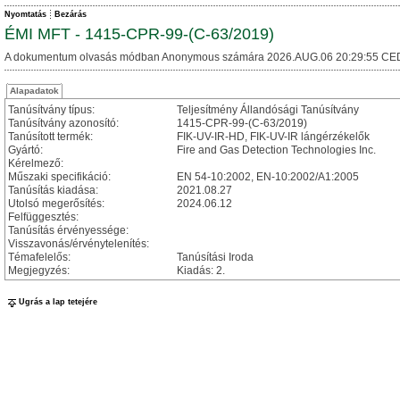
Nyomtatás
Bezárás
ÉMI MFT - 1415-CPR-99-(C-63/2019)
A dokumentum olvasás módban Anonymous számára 2026.AUG.06 20:29:55 CE
Alapadatok
Tanúsítvány típus:
Teljesítmény Állandósági Tanúsítvány
Tanúsítvány azonosító:
1415-CPR-99-(C-63/2019)
Tanúsított termék:
FIK-UV-IR-HD, FIK-UV-IR lángérzékelők
Gyártó:
Fire and Gas Detection Technologies Inc.
Kérelmező:
Műszaki specifikáció:
EN 54-10:2002, EN-10:2002/A1:2005
Tanúsítás kiadása:
2021.08.27
Utolsó megerősítés:
2024.06.12
Felfüggesztés:
Tanúsítás érvényessége:
Visszavonás/érvénytelenítés:
Témafelelős:
Tanúsítási Iroda
Megjegyzés:
Kiadás: 2.
Ugrás a lap tetejére