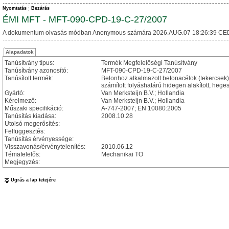
Nyomtatás
Bezárás
ÉMI MFT - MFT-090-CPD-19-C-27/2007
A dokumentum olvasás módban Anonymous számára 2026.AUG.07 18:26:39 CE
Alapadatok
Tanúsítvány típus:
Termék Megfelelőségi Tanúsítvány
Tanúsítvány azonosító:
MFT-090-CPD-19-C-27/2007
Tanúsított termék:
Betonhoz alkalmazott betonacélok (tekercsek
számított folyáshatárú hidegen alakított, heg
Gyártó:
Van Merksteijn B.V.; Hollandia
Kérelmező:
Van Merksteijn B.V.; Hollandia
Műszaki specifikáció:
A-747-2007; EN 10080:2005
Tanúsítás kiadása:
2008.10.28
Utolsó megerősítés:
Felfüggesztés:
Tanúsítás érvényessége:
Visszavonás/érvénytelenítés:
2010.06.12
Témafelelős:
Mechanikai TO
Megjegyzés:
Ugrás a lap tetejére