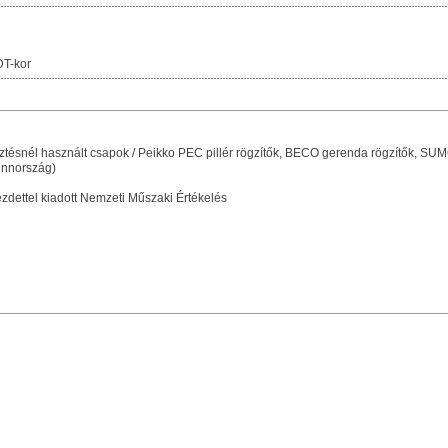
T-kor
esztésnél használt csapok / Peikko PEC pillér rögzítők, BECO gerenda rögzítők, 
innország)
dettel kiadott Nemzeti Műszaki Értékelés