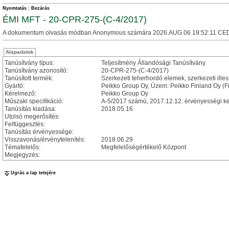
Nyomtatás
Bezárás
ÉMI MFT - 20-CPR-275-(C-4/2017)
A dokumentum olvasás módban Anonymous számára 2026.AUG.06 19:52:11 CED
Alapadatok
Tanúsítvány típus:
Teljesítmény Állandósági Tanúsítvány
Tanúsítvány azonosító:
20-CPR-275-(C-4/2017)
Tanúsított termék:
Szerkezeti teherhordó elemek, szerkezeti ill
Gyártó:
Peikko Group Oy, Üzem: Peikko Finland Oy (F
Kérelmező:
Peikko Group Oy
Műszaki specifikáció:
A-5/2017 számú, 2017.12.12. érvényességi kez
Tanúsítás kiadása:
2018.05.16
Utolsó megerősítés:
Felfüggesztés:
Tanúsítás érvényessége:
Visszavonás/érvénytelenítés:
2018.06.29
Témafelelős:
Megfelelőségértékelő Központ
Megjegyzés:
Ugrás a lap tetejére