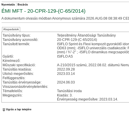
Nyomtatás
Bezárás
ÉMI MFT - 20-CPR-129-(C-65/2014)
A dokumentum olvasás módban Anonymous számára 2026.AUG.08 08:38:49 CE
Alapadatok
Tanúsítvány típus:
Teljesítmény Állandósági Tanúsítvány
Tanúsítvány azonosító:
20-CPR-129-(C-65/2014)
Tanúsított termék:
ISIFLO Sprint és Flexi kompozit gyorskötő id
OD63 (mm); -ISIFLO univerzális csatlakozók:
(mm) / ¾”-2” ; -ISIFLO dinamikus megcsapoló
Gyártó:
ISIFLO AS
Kérelmező:
Műszaki specifikáció:
A-210/2015 számú, 2022.08.02. dátumú Nemze
Tanúsítás kiadása:
2022.09.28
Utolsó megerősítés:
2023.03.14
Felfüggesztés:
Tanúsítás érvényessége:
2024.06.03
Visszavonás/érvénytelenítés:
Témafelelős:
Tanúsítási iroda
Megjegyzés:
Kiadás: 3.
Érvényesség megerősítve: 2023.03.14.
Ugrás a lap tetejére