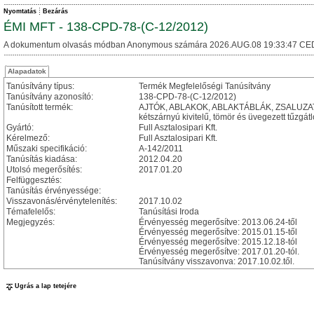
Nyomtatás
Bezárás
ÉMI MFT - 138-CPD-78-(C-12/2012)
A dokumentum olvasás módban Anonymous számára 2026.AUG.08 19:33:47 CE
Alapadatok
Tanúsítvány típus:
Termék Megfelelőségi Tanúsítvány
Tanúsítvány azonosító:
138-CPD-78-(C-12/2012)
Tanúsított termék:
AJTÓK, ABLAKOK, ABLAKTÁBLÁK, ZSALUZATOK
kétszárnyú kivitelű, tömör és üvegezett tűzgát
Gyártó:
Full Asztalosipari Kft.
Kérelmező:
Full Asztalosipari Kft.
Műszaki specifikáció:
A-142/2011
Tanúsítás kiadása:
2012.04.20
Utolsó megerősítés:
2017.01.20
Felfüggesztés:
Tanúsítás érvényessége:
Visszavonás/érvénytelenítés:
2017.10.02
Témafelelős:
Tanúsítási Iroda
Megjegyzés:
Érvényesség megerősítve: 2013.06.24-től
Érvényesség megerősítve: 2015.01.15-től
Érvényesség megerősítve: 2015.12.18-tól
Érvényesség megerősítve: 2017.01.20-tól.
Tanúsítvány visszavonva: 2017.10.02.től.
Ugrás a lap tetejére