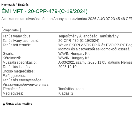
Nyomtatás
Bezárás
ÉMI MFT - 20-CPR-479-(C-19/2024)
A dokumentum olvasás módban Anonymous számára 2026.AUG.07 23:45:48 CE
Alapadatok
Tanúsítvány típus:
Teljesítmény Állandósági Tanúsítvány
Tanúsítvány azonosító:
20-CPR-479-(C-19/2024)
Tanúsított termék:
Wavin EKOPLASTIK PP-R és EVO PP-RCT egy
idomok és a csövekből és idomokból összeállí
Gyártó:
WAVIN Hungary Kft.
Kérelmező:
WAVIN Hungary Kft.
Műszaki specifikáció:
A-33/2021 számú, 2025.11.05. dátumú Nemzet
Tanúsítás kiadása:
2025.12.10
Utolsó megerősítés:
Felfüggesztés:
Tanúsítás érvényessége:
Visszavonás/érvénytelenítés:
Témafelelős:
Tanúsítási Iroda
Megjegyzés:
Kiadás: 2.
Ugrás a lap tetejére