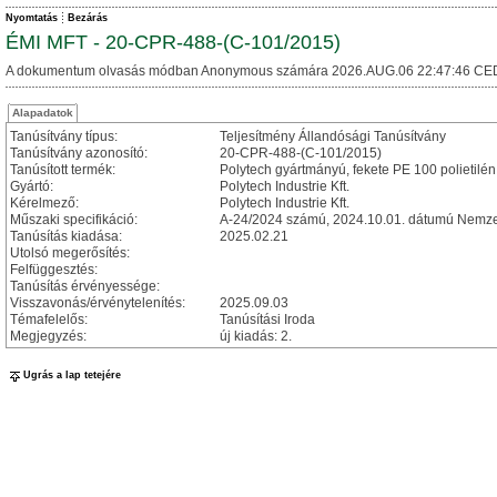
Nyomtatás
Bezárás
ÉMI MFT - 20-CPR-488-(C-101/2015)
A dokumentum olvasás módban Anonymous számára 2026.AUG.06 22:47:46 CE
Alapadatok
Tanúsítvány típus:
Teljesítmény Állandósági Tanúsítvány
Tanúsítvány azonosító:
20-CPR-488-(C-101/2015)
Tanúsított termék:
Polytech gyártmányú, fekete PE 100 polietilé
Gyártó:
Polytech Industrie Kft.
Kérelmező:
Polytech Industrie Kft.
Műszaki specifikáció:
A-24/2024 számú, 2024.10.01. dátumú Nemzet
Tanúsítás kiadása:
2025.02.21
Utolsó megerősítés:
Felfüggesztés:
Tanúsítás érvényessége:
Visszavonás/érvénytelenítés:
2025.09.03
Témafelelős:
Tanúsítási Iroda
Megjegyzés:
új kiadás: 2.
Ugrás a lap tetejére