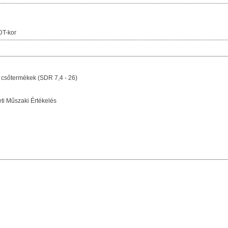
DT-kor
n csőtermékek (SDR 7,4 - 26)
i Műszaki Értékelés