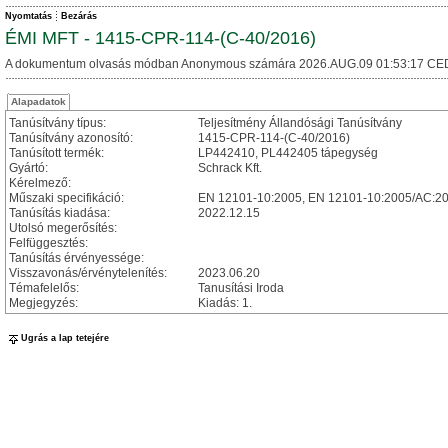
Nyomtatás
Bezárás
ÉMI MFT - 1415-CPR-114-(C-40/2016)
A dokumentum olvasás módban Anonymous számára 2026.AUG.09 01:53:17 CE
Alapadatok
Tanúsítvány típus:
Teljesítmény Állandósági Tanúsítvány
Tanúsítvány azonosító:
1415-CPR-114-(C-40/2016)
Tanúsított termék:
LP442410, PL442405 tápegység
Gyártó:
Schrack Kft.
Kérelmező:
Műszaki specifikáció:
EN 12101-10:2005, EN 12101-10:2005/AC:2
Tanúsítás kiadása:
2022.12.15
Utolsó megerősítés:
Felfüggesztés:
Tanúsítás érvényessége:
Visszavonás/érvénytelenítés:
2023.06.20
Témafelelős:
Tanusítási Iroda
Megjegyzés:
Kiadás: 1.
Ugrás a lap tetejére