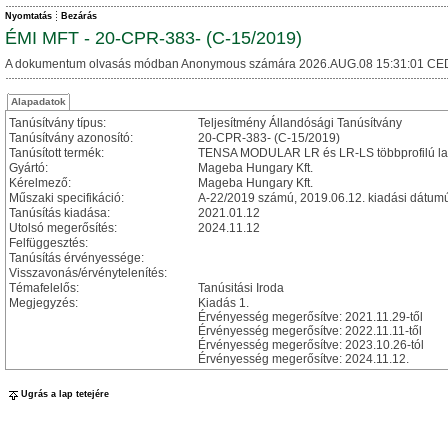
Nyomtatás
Bezárás
ÉMI MFT - 20-CPR-383- (C-15/2019)
A dokumentum olvasás módban Anonymous számára 2026.AUG.08 15:31:01 CE
Alapadatok
Tanúsítvány típus:
Teljesítmény Állandósági Tanúsítvány
Tanúsítvány azonosító:
20-CPR-383- (C-15/2019)
Tanúsított termék:
TENSA MODULAR LR és LR-LS többprofilú lame
Gyártó:
Mageba Hungary Kft.
Kérelmező:
Mageba Hungary Kft.
Műszaki specifikáció:
A-22/2019 számú, 2019.06.12. kiadási dátum
Tanúsítás kiadása:
2021.01.12
Utolsó megerősítés:
2024.11.12
Felfüggesztés:
Tanúsítás érvényessége:
Visszavonás/érvénytelenítés:
Témafelelős:
Tanúsitási Iroda
Megjegyzés:
Kiadás 1.
Érvényesség megerősítve: 2021.11.29-től
Érvényesség megerősítve: 2022.11.11-től
Érvényesség megerősítve: 2023.10.26-tól
Érvényesség megerősítve: 2024.11.12.
Ugrás a lap tetejére