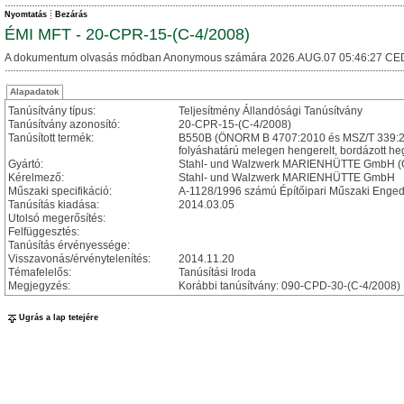
Nyomtatás
Bezárás
ÉMI MFT - 20-CPR-15-(C-4/2008)
A dokumentum olvasás módban Anonymous számára 2026.AUG.07 05:46:27 CE
Alapadatok
Tanúsítvány típus:
Teljesítmény Állandósági Tanúsítvány
Tanúsítvány azonosító:
20-CPR-15-(C-4/2008)
Tanúsított termék:
B550B (ÖNORM B 4707:2010 és MSZ/T 339:2012
folyáshatárú melegen hengerelt, bordázott he
Gyártó:
Stahl- und Walzwerk MARIENHÜTTE GmbH (Gr
Kérelmező:
Stahl- und Walzwerk MARIENHÜTTE GmbH
Műszaki specifikáció:
A-1128/1996 számú Építőipari Műszaki Enged
Tanúsítás kiadása:
2014.03.05
Utolsó megerősítés:
Felfüggesztés:
Tanúsítás érvényessége:
Visszavonás/érvénytelenítés:
2014.11.20
Témafelelős:
Tanúsítási Iroda
Megjegyzés:
Korábbi tanúsítvány: 090-CPD-30-(C-4/2008)
Ugrás a lap tetejére