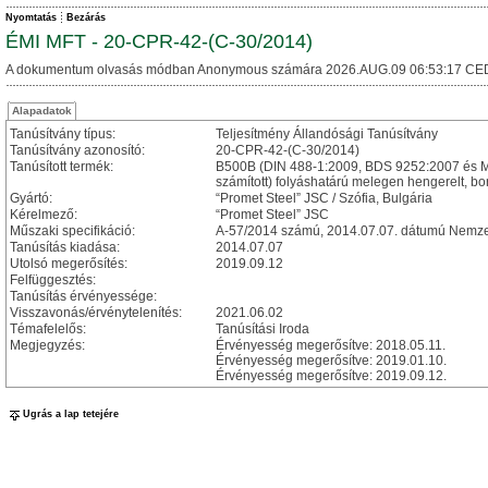
Nyomtatás
Bezárás
ÉMI MFT - 20-CPR-42-(C-30/2014)
A dokumentum olvasás módban Anonymous számára 2026.AUG.09 06:53:17 CE
Alapadatok
Tanúsítvány típus:
Teljesítmény Állandósági Tanúsítvány
Tanúsítvány azonosító:
20-CPR-42-(C-30/2014)
Tanúsított termék:
B500B (DIN 488-1:2009, BDS 9252:2007 és MS
számított) folyáshatárú melegen hengerelt, b
Gyártó:
“Promet Steel” JSC / Szófia, Bulgária
Kérelmező:
“Promet Steel” JSC
Műszaki specifikáció:
A-57/2014 számú, 2014.07.07. dátumú Nemzet
Tanúsítás kiadása:
2014.07.07
Utolsó megerősítés:
2019.09.12
Felfüggesztés:
Tanúsítás érvényessége:
Visszavonás/érvénytelenítés:
2021.06.02
Témafelelős:
Tanúsítási Iroda
Megjegyzés:
Érvényesség megerősítve: 2018.05.11.
Érvényesség megerősítve: 2019.01.10.
Érvényesség megerősítve: 2019.09.12.
Ugrás a lap tetejére