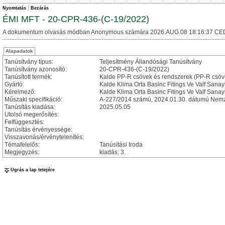
Nyomtatás
Bezárás
ÉMI MFT - 20-CPR-436-(C-19/2022)
A dokumentum olvasás módban Anonymous számára 2026.AUG.08 18:16:37 CE
Alapadatok
Tanúsítvány típus:
Teljesítmény Állandósági Tanúsítvány
Tanúsítvány azonosító:
20-CPR-436-(C-19/2022)
Tanúsított termék:
Kalde PP-R csövek és rendszerek (PP-R csöv
Gyártó:
Kalde Klima Orta Basinc Fitings Ve Valf Sanayi
Kérelmező:
Kalde Klima Orta Basinc Fitings Ve Valf Sanayi
Műszaki specifikáció:
A-227/2014 számú, 2024.01.30. dátumú Nemze
Tanúsítás kiadása:
2025.05.05
Utolsó megerősítés:
Felfüggesztés:
Tanúsítás érvényessége:
Visszavonás/érvénytelenítés:
Témafelelős:
Tanúsítási Iroda
Megjegyzés:
kiadás: 3.
Ugrás a lap tetejére