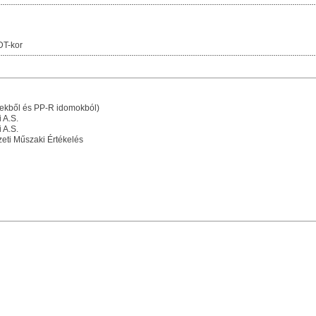
DT-kor
ekből és PP-R idomokból)
 A.S.
 A.S.
ti Műszaki Értékelés