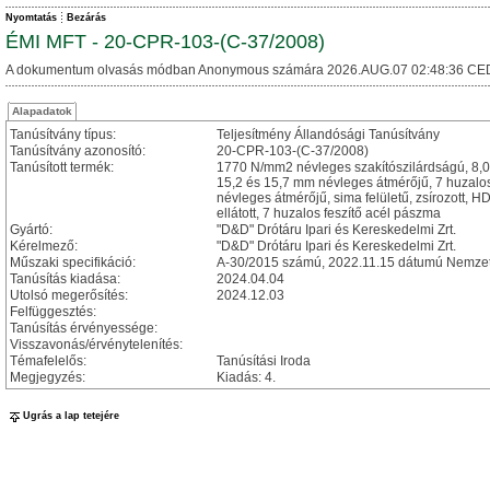
Nyomtatás
Bezárás
ÉMI MFT - 20-CPR-103-(C-37/2008)
A dokumentum olvasás módban Anonymous számára 2026.AUG.07 02:48:36 CE
Alapadatok
Tanúsítvány típus:
Teljesítmény Állandósági Tanúsítvány
Tanúsítvány azonosító:
20-CPR-103-(C-37/2008)
Tanúsított termék:
1770 N/mm2 névleges szakítószilárdságú, 8,0; 
15,2 és 15,7 mm névleges átmérőjű, 7 huzalo
névleges átmérőjű, sima felületű, zsírozott, 
ellátott, 7 huzalos feszítő acél pászma
Gyártó:
"D&D" Drótáru Ipari és Kereskedelmi Zrt.
Kérelmező:
"D&D" Drótáru Ipari és Kereskedelmi Zrt.
Műszaki specifikáció:
A-30/2015 számú, 2022.11.15 dátumú Nemzeti
Tanúsítás kiadása:
2024.04.04
Utolsó megerősítés:
2024.12.03
Felfüggesztés:
Tanúsítás érvényessége:
Visszavonás/érvénytelenítés:
Témafelelős:
Tanúsítási Iroda
Megjegyzés:
Kiadás: 4.
Ugrás a lap tetejére