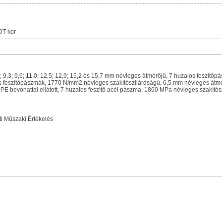
DT-kor
9,3; 9,6; 11,0; 12,5; 12,9; 15,2 és 15,7 mm névleges átmérőjű, 7 huzalos feszítőpá
s feszítőpászmák, 1770 N/mm2 névleges szakítószilárdságú, 6,5 mm névleges átmé
HDPE bevonattal ellátott, 7 huzalos feszítő acél pászma, 1860 MPa névleges szakító
 Műszaki Értékelés