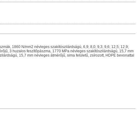
szmák, 1860 N/mm2 névleges szakítószilárdságú, 6,9; 8,0; 9,3; 9,6; 12,5; 12,9;
rőjű, 3 huzalos feszítőpászma, 1770 MPa névleges szakítószilárdságú, 15,7 mm
szilárdságú, 15,7 mm névleges átmérőjű, sima felületű, zsírozott, HDPE bevonattal